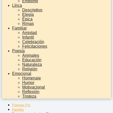
Erotismo
Lírica
Descriptivo
Elegía
Épica
Rimas
Familiar
Amistad
Infantil
Celebración
Felicitaciones
Poesía
Animales
Educación
Naturaleza
Religión
Emocional
Homenaje
Humor
Motivacional
Reflexión
Tristeza
Poemas Pro
Familiar