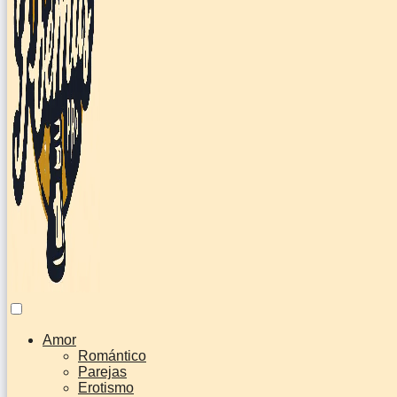
Amor
Romántico
Parejas
Erotismo