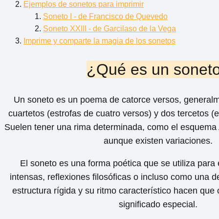
Ejemplos de sonetos para imprimir
Soneto I - de Francisco de Quevedo
Soneto XXIII - de Garcilaso de la Vega
Imprime y comparte la magia de los sonetos
¿Qué es un sonet
Un soneto es un poema de catorce versos, generalm
cuartetos (estrofas de cuatro versos) y dos tercetos (e
Suelen tener una rima determinada, como el esque
aunque existen variaciones.
El soneto es una forma poética que se utiliza par
intensas, reflexiones filosóficas o incluso como una 
estructura rígida y su ritmo característico hacen que
significado especial.