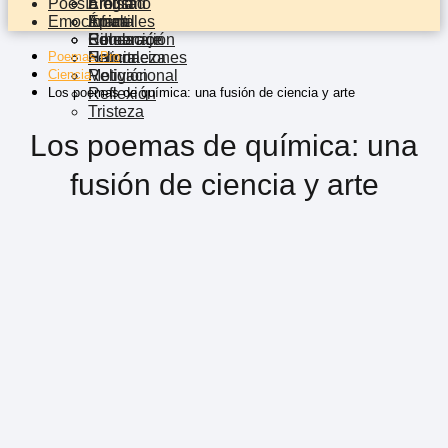
Poesía
Erotismo
Elegía
Amistad
Emocional
Épica
Infantil
Animales
Rimas
Celebración
Educación
Homenaje
Poemas Pro
Felicitaciones
Naturaleza
Humor
Ciencia
Religión
Motivacional
Los poemas de química: una fusión de ciencia y arte
Reflexión
Tristeza
Los poemas de química: una
fusión de ciencia y arte