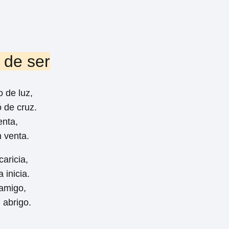
 de ser
 de luz,
 de cruz.
enta,
n venta.
aricia,
 inicia.
 amigo,
 abrigo.