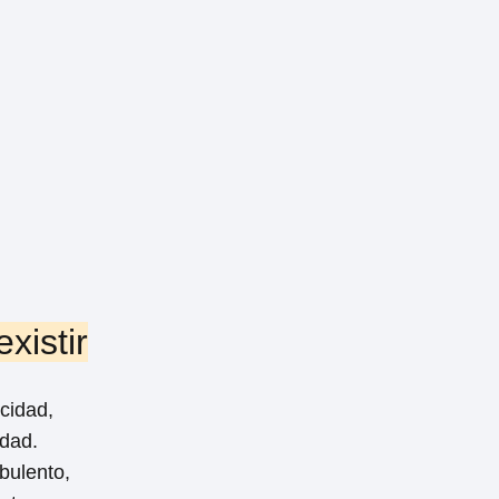
xistir
cidad,
rdad.
bulento,