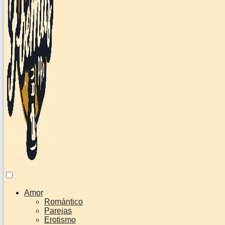
Amor
Romántico
Parejas
Erotismo