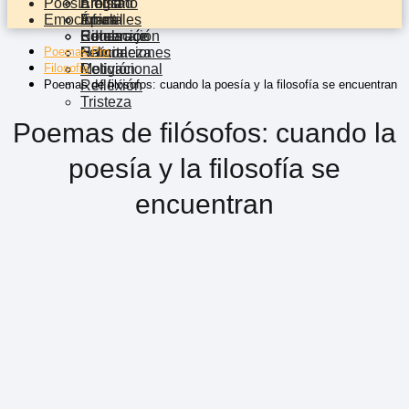
Poesía
Erotismo
Elegía
Amistad
Emocional
Épica
Infantil
Animales
Rimas
Celebración
Educación
Homenaje
Poemas Pro
Felicitaciones
Naturaleza
Humor
Filosofia
Religión
Motivacional
Poemas de filósofos: cuando la poesía y la filosofía se encuentran
Reflexión
Tristeza
Poemas de filósofos: cuando la
poesía y la filosofía se
encuentran