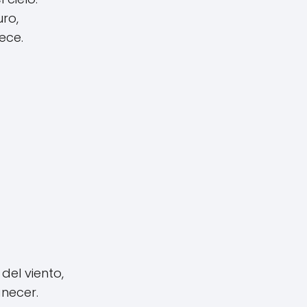
ro,
ece.
del viento,
anecer.