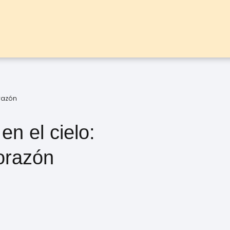
razón
n el cielo:
corazón